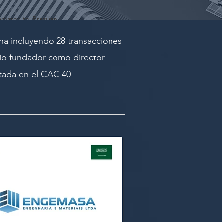
dvisor to Brazilian
nd nickel – on the
t of its subsidiary
na incluyendo 28 transacciones
 cobalt, which are
cio fundador como director
gotiation of its
stada en el CAC 40
he three provinces